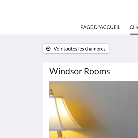
PAGE D''ACCUEIL
CH
Voir toutes les chambres
Windsor Rooms
Consultez
le
diaporama
ci-
dessous.
Pour
passer
d''une
image
à